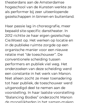
theaterdans aan de Amsterdamse
hogeschool van de Kunsten werkte ze
als performer bij zeer uiteenlopende
gezelschappen in binnen-en buitenland.
Haar passie lag in choreografie, meer
bepaald site-specific danstheater. In
2012 richtte ze haar eigen gezelschap
Cie.Woest op. Het werken op locatie en
in de publieke ruimte zorgde op een
organische manier voor een nieuwe
relatie met “de toeschouwer”. De
conventionele scheiding tussen
performers en publiek viel weg. Het
onderzoeken van deze scheiding werd
een constante in het werk van Manon.
Niet alleen zocht ze meer toenadering
tot haar publiek, de toeschouwer werd
uitgenodigd deel te nemen aan de
voorstelling. In haar laatste voorstelling
“Balancing Bodies” onderzocht Manon
de mogelijkheden in het samen-maken.
De voorstelling kon enkel spelen
wanneer haar publiek actief deelnam.