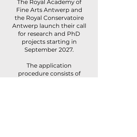
The Royal Academy of
Fine Arts Antwerp and
the Royal Conservatoire
Antwerp launch their call
for research and PhD
projects starting in
September 2027.
The application
procedure consists of
several steps. Below you’ll
find the first deadlines
for submitting your
proposal for each type of
application and school.
One- or two-year