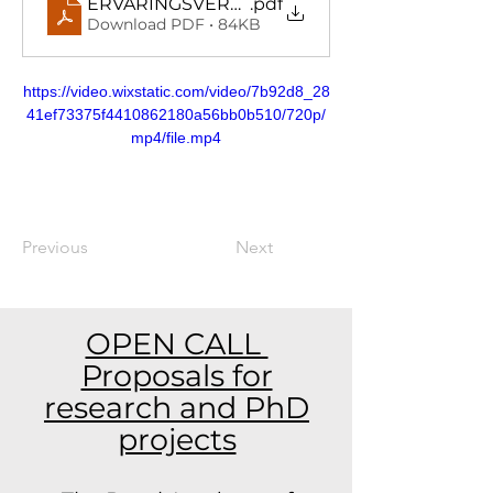
ERVARINGSVERSLAG Max Greyson
.pdf
Download PDF • 84KB
https://video.wixstatic.com/video/7b92d8_28
41ef73375f4410862180a56bb0b510/720p/
mp4/file.mp4
Previous
Next
OPEN CALL
Proposals for
research and PhD
projects