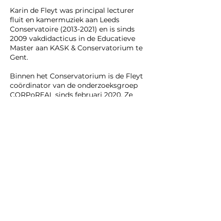
Karin de Fleyt was principal lecturer
fluit en kamermuziek aan Leeds
Conservatoire
(2013-2021)
en is sinds
2009 vakdidacticus in de Educatieve
Master aan KASK & Conservatorium te
Gent.
Binnen het Conservatorium is de Fleyt
coördinator van de onderzoeksgroep
CORPoREAL sinds februari 2020. Ze
voltooide twee onderzoeksprojecten
aan het Conservatorium en de
Academie: ‘Sonore Continuum - een
blik op intermediaal
instrumentaaltheater bij Lucien
Goethals’
(2018 - 2019)
en ‘From Zero to
Void: Creative encounters between
Mary Bauermeister and Karlheinz
Stockhausen’
(2015 - 2016)
. Vanaf
september 2022 start ze een doctoraat
in Antwerpen met als titel ‘Perspectives
on time in the music by Stockhausen:
the experience of a performer’.