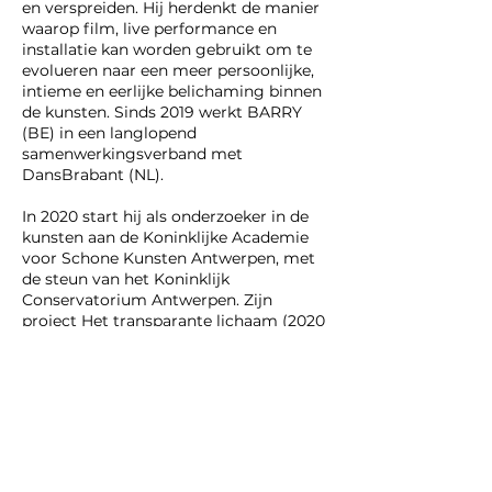
en verspreiden. Hij herdenkt de manier
waarop film, live performance en
installatie kan worden gebruikt om te
evolueren naar een meer persoonlijke,
intieme en eerlijke belichaming binnen
de kunsten. Sinds 2019 werkt BARRY
(BE) in een langlopend
samenwerkingsverband met
DansBrabant (NL).
In 2020 start hij als onderzoeker in de
kunsten aan de Koninklijke Academie
voor Schone Kunsten Antwerpen, met
de steun van het Koninklijk
Conservatorium Antwerpen. Zijn
project Het transparante lichaam
(2020
- 2022)
is een praktijkgerichte
zoektocht naar oprechte belichaming
in de actuele 2D- en 3D-portretkunst.
Hoe kijkt een beeldend kunstenaar nu
eigenlijk naar het menselijk figuur? Het
is een kantelpunt waarin hij zijn visie op
wat oprechte belichaming binnen de
performatieve kunsten is en kan zijn, op