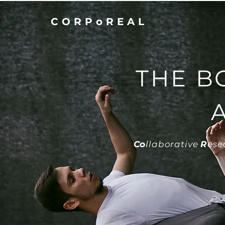
CORPoREAL
THE B
Co
llaborative
R
ese