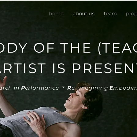
home
about us
team
proj
ODY OF THE (TEA
ARTIST IS PRESEN
arch in
P
erformance
°
R
e-imagining
E
mbodim