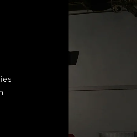
ies
n