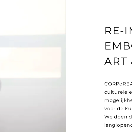
RE-
EMB
ART
CORPoREAL
culturele 
mogelijkhe
voor de ku
We doen da
langlopend