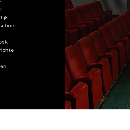
-
m,
lijk
school
zoek
richte
 en