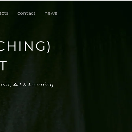
ects
contact
news
CHING)
T
ent,
A
rt &
L
earning