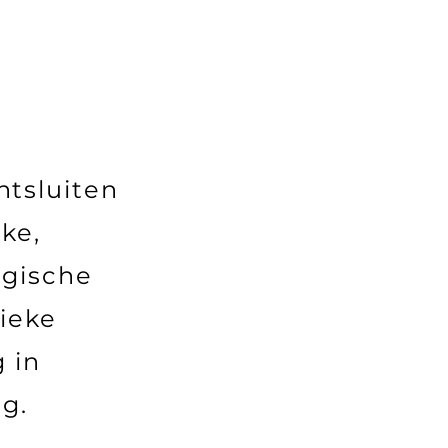
ntsluiten
ke,
ogische
tieke
g in
g.