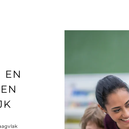
 EN
NEN
JK
aagvlak